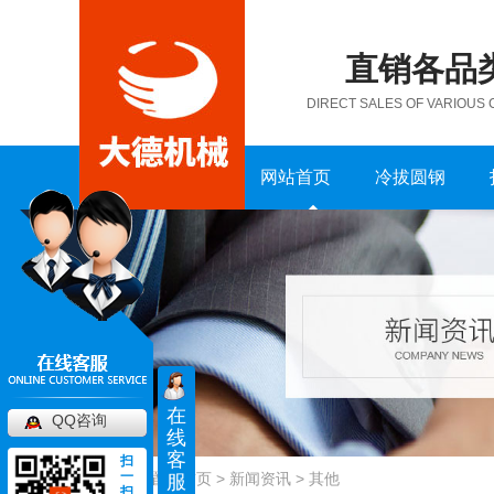
直销各品
DIRECT SALES OF VARIOUS
网站首页
冷拔圆钢
在
QQ咨询
线
客
扫
一
当前位置：
首页
>
新闻资讯
>
其他
服
扫