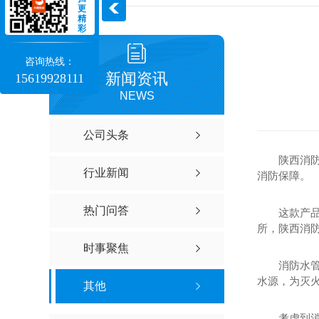
更
精
彩
咨询热线：
新闻资讯
15619928111
NEWS
公司头条
陕西消
行业新闻
消防保障。
热门问答
这款产
所，陕西消
时事聚焦
消防水
水源，为灭
其他
考虑到