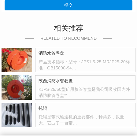
提交
相关推荐
RELATED TO RECOMMEND
消防水管卷盘
产品技术指标：型号：JPS1.5-25 MRJP25-20标
准：GB15090-94…
陕西消防水管卷盘
KJPS-25/50型矿用胶管卷盘是我公司吸收国内外
消防胶管卷盘**…
托辊
托辊是带式输送机的重要部件，种类多，数量
大。它占了一台带…