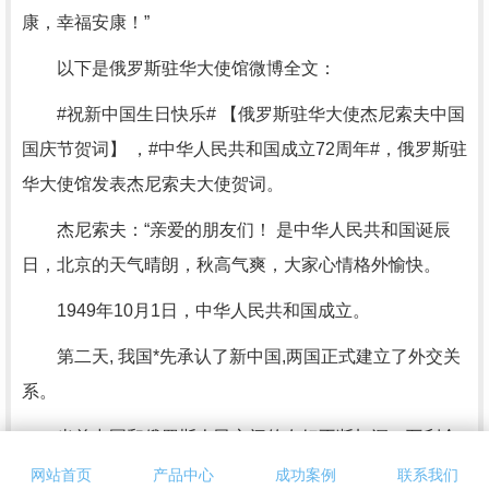
康，幸福安康！”
以下是俄罗斯驻华大使馆微博全文：
#祝新中国生日快乐# 【俄罗斯驻华大使杰尼索夫中国
国庆节贺词】 ，#中华人民共和国成立72周年#，俄罗斯驻
华大使馆发表杰尼索夫大使贺词。
杰尼索夫：“亲爱的朋友们！ 是中华人民共和国诞辰
日，北京的天气晴朗，秋高气爽，大家心情格外愉快。
1949年10月1日，中华人民共和国成立。
第二天, 我国*先承认了新中国,两国正式建立了外交关
系。
当前中国和俄罗斯人民之间的友好不断加深，互利合
作收获丰硕，双方 战略协作伙伴关系步入了新时代。
网站首页
产品中心
成功案例
联系我们