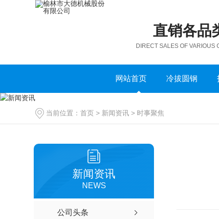
直销各品
DIRECT SALES OF VARIOUS
网站首页
冷拔圆钢
当前位置：
首页
>
新闻资讯
>
时事聚焦
新闻资讯
NEWS
公司头条