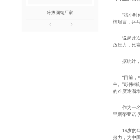
冷拔圆钢厂家
标识牌
“我小时候
楠坦言，乒
说起此次东
放压力，比
据统计，在
“目前，中
主。”彭伟
的难度逐渐
作为一名“
里斯蒂亚诺·
19岁的年
努力，为中国