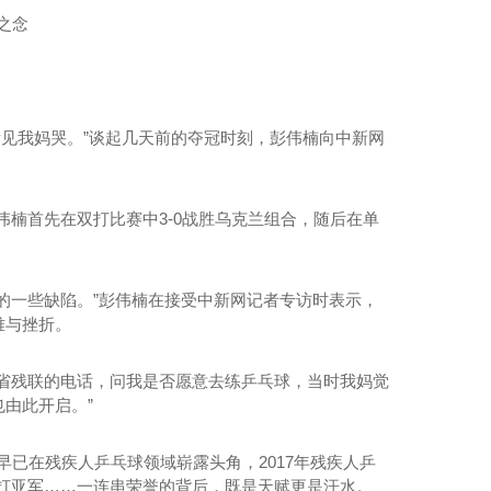
之念
见我妈哭。”谈起几天前的夺冠时刻，彭伟楠向中新网
楠首先在双打比赛中3-0战胜乌克兰组合，随后在单
一些缺陷。”彭伟楠在接受中新网记者专访时表示，
难与挫折。
省残联的电话，问我是否愿意去练乒乓球，当时我妈觉
由此开启。”
已在残疾人乒乓球领域崭露头角，2017年残疾人乒
、单打亚军……一连串荣誉的背后，既是天赋更是汗水。