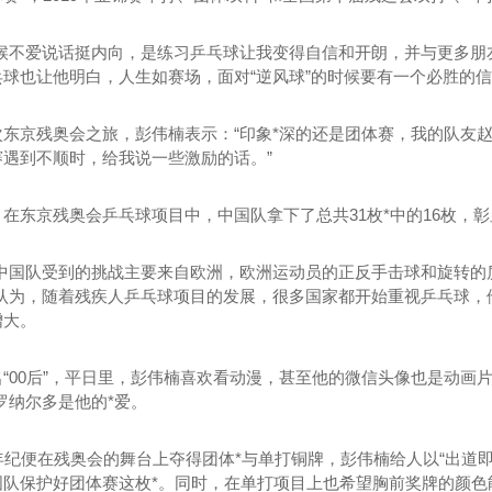
价格
标识牌
不爱说话挺内向，是练习乒乓球让我变得自信和开朗，并与更多朋友
乓球也让他明白，人生如赛场，面对“逆风球”的时候要有一个必胜的
京残奥会之旅，彭伟楠表示：“印象*深的还是团体赛，我的队友赵
赛遇到不顺时，给我说一些激励的话。”
东京残奥会乒乓球项目中，中国队拿下了总共31枚*中的16枚，
国队受到的挑战主要来自欧洲，欧洲运动员的正反手击球和旋转的
楠认为，随着残疾人乒乓球项目的发展，很多国家都开始重视乒乓球，
增大。
00后”，平日里，彭伟楠喜欢看动漫，甚至他的微信头像也是动画
罗纳尔多是他的*爱。
纪便在残奥会的舞台上夺得团体*与单打铜牌，彭伟楠给人以“出道即
队保护好团体赛这枚*。同时，在单打项目上也希望胸前奖牌的颜色能